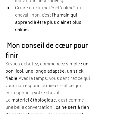
imitations décoratives).
Croire que le matériel “calme” un 
cheval : non, c’est 
l’humain qui 
apprend à être plus clair et plus 
calme
.
 Mon conseil de cœur pour 
finir
Si vous débutez, commencez simple : 
un 
bon licol, une longe adaptée, un stick 
fiable
.Avec le temps, vous sentirez ce qui 
vous correspond le mieux — et ce qui 
correspond à votre cheval.
Le 
matériel éthologique
, c’est comme 
une belle conversation : 
ça ne sert à rien 
de parler plus fort, il faut simplement 
parler plus juste.
 💬
Si vous cherchez du matériel 
fait main 