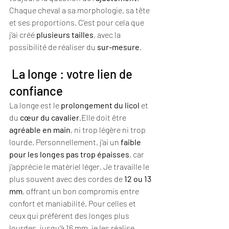
Chaque cheval a sa morphologie, sa tête 
et ses proportions. C’est pour cela que 
j’ai créé 
plusieurs tailles
, avec la 
possibilité de réaliser du 
sur-mesure
.
 La longe : votre lien de 
confiance
La longe est le 
prolongement du licol
 et 
du 
cœur du cavalier
.Elle doit être 
agréable en main
, ni trop légère ni trop 
lourde. Personnellement, j’ai un 
faible 
pour les longes pas trop épaisses
, car 
j’apprécie le matériel léger. Je travaille le 
plus souvent avec des cordes de 
12 ou 13 
mm
, offrant un bon compromis entre 
confort et maniabilité. Pour celles et 
ceux qui préfèrent des longes plus 
lourdes, jusqu’à 16 mm, je les réalise 