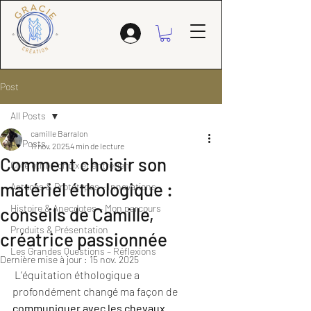
Post
All Posts
camille Barralon
All Posts
11 nov. 2025
4 min de lecture
Comment choisir son
Coté étho - choix et entretien
matériel éthologique :
Astuces & Prototypes – Innovations
Histoire & Anecdotes – Mon parcours
conseils de Camille,
Produits & Présentation
créatrice passionnée
Les Grandes Questions – Réflexions
Dernière mise à jour :
15 nov. 2025
 L’équitation éthologique a 
profondément changé ma façon de 
communiquer avec les chevaux. 