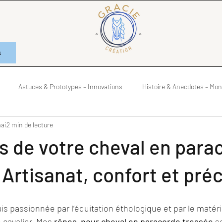
n
Astuces & Prototypes – Innovations
Histoire & Anecdotes – Mo
ai
2 min de lecture
ndes Questions – Réflexions
 de votre cheval en para
 Artisanat, confort et pré
uis passionnée par l’équitation éthologique et par le matéri
e cavalier. Mes 
rênes  pour cheval en paracorde tressée
 s