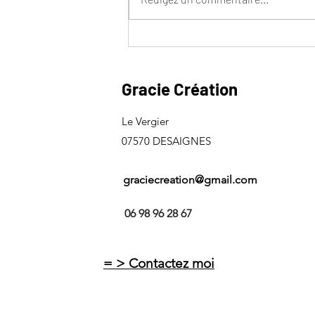
Zoom sur la cordelette
Prestige : une création
signature incontournable de
Gracie Création
la sellerie
Le Vergier
07570 DESAIGNES
graciecreation@gmail.com
06 98 96 28 67
= > Contactez moi