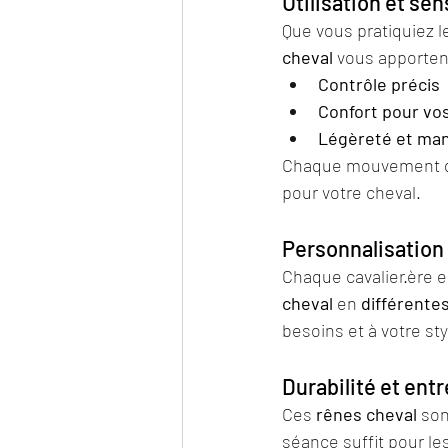
Utilisation et se
Que vous pratiquiez le
cheval
 vous apporten
Contrôle précis
Confort pour vo
Légèreté et mani
Chaque mouvement de
pour votre cheval.
Personnalisation
Chaque cavalier·ère e
cheval
 en 
différente
besoins et à votre sty
Durabilité et entr
Ces 
rênes cheval
 so
séance suffit pour le