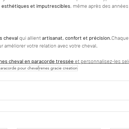
, esthétiques et imputrescibles
, même après des années d’
s cheval
 qui allient 
artisanat, confort et précision
.Chaque 
 améliorer votre relation avec votre cheval.
nes cheval en paracorde tressée
 et personnalisez-les sel
aracorde pour cheval
renes gracie creation