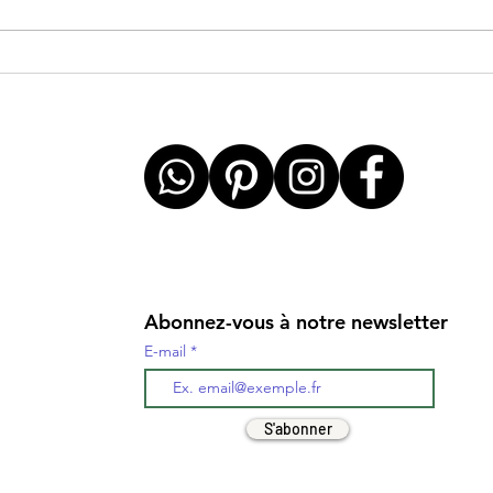
Passer à l’équitation sans
Comm
mors : par où commencer et
fron
avec quel matériel ?
Chev
Abonnez-vous à notre newsletter
E-mail
S'abonner