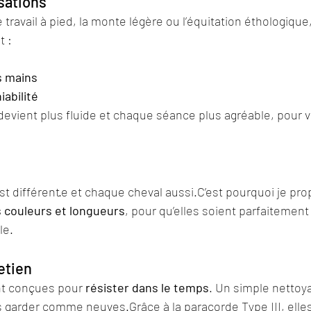
nsations
 travail à pied, la monte légère ou l’équitation éthologique
t :
s mains
abilité
vient plus fluide et chaque séance plus agréable, pour
st différent·e et chaque cheval aussi.C’est pourquoi je pr
s couleurs et longueurs
, pour qu’elles soient parfaitement
le.
etien
nt conçues pour 
résister dans le temps
. Un simple nettoya
s garder comme neuves.Grâce à la paracorde Type III, elles