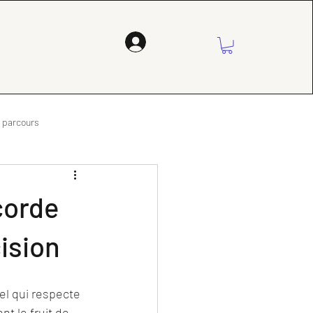
n parcours
corde
cision
el qui respecte 
ont le fruit de 