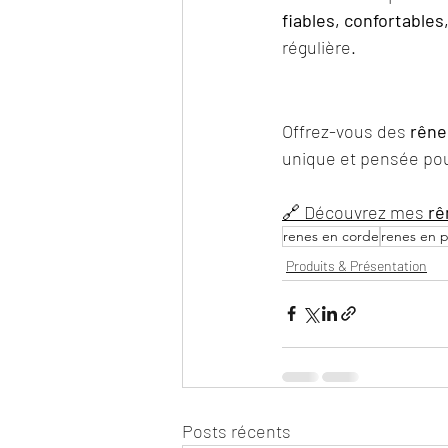
fiables, confortables
régulière.
Offrez-vous des 
rêne
unique et pensée pour
🔗 Découvrez mes 
rê
renes en corde
renes en p
Produits & Présentation
Posts récents