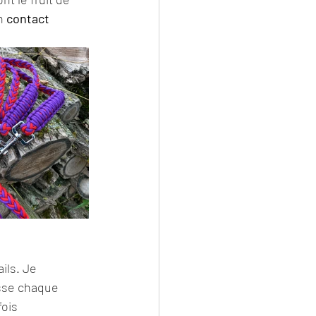
n 
contact 
ils. Je 
esse chaque 
fois 