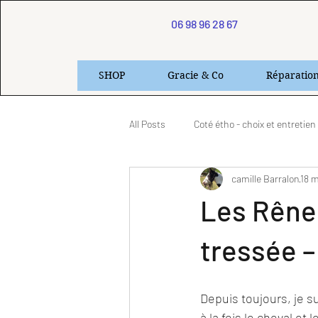
06 98 96 28 67
SHOP
Gracie & Co
Réparatio
All Posts
Coté étho - choix et entretien
camille Barralon
18 m
Produits & Présentation
Les Gra
Les Rênes
tressée –
Depuis toujours, je s
à la fois le cheval et l