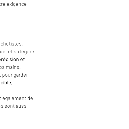
otre exigence 
achutistes, 
ide
, et sa légère 
précision et 
vos mains.
it pour garder 
cible
, 
t également de 
es sont aussi 