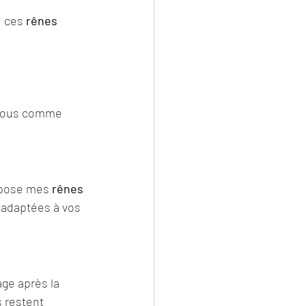
, ces 
rênes 
 vous comme 
opose mes 
rênes 
 adaptées à vos 
ge après la 
 restent 