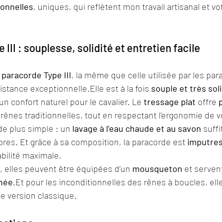
ionnelles
, uniques, qui reflètent mon travail artisanal et v
III : souplesse, solidité et entretien facile
 
paracorde Type III
, la même que celle utilisée par les par
stance exceptionnelle.Elle est à la fois 
souple et très sol
 un confort naturel pour le cavalier. Le 
tressage plat
 offre 
x rênes traditionnelles, tout en respectant l’ergonomie de 
 de plus simple : un 
lavage à l’eau chaude et au savon
 suff
pres. Et grâce à sa composition, la paracorde est 
imputres
bilité maximale.
é, elles peuvent être équipées d’un 
mousqueton
 et serven
née
.Et
 pour les inconditionnelles des rênes à boucles, ell
e version classique.