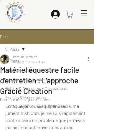
Post
All Posts
camille Barralon
All Posts
5 févr.
2 min de lecture
Matériel équestre facile
Coté étho - choix et entretien
d’entretien : L’approche
Astuces & Prototypes – Innovations
Histoire & Anecdotes – Mon parcours
Gracie Creation
Produits & Présentation
Dernière mise à jour :
12 févr.
Lorsque j’ai voulu équiper Gracie, ma 
Les Grandes Questions – Réflexions
jument Irish Cob, je me suis rapidement 
confrontée à un problème que je n’avais 
jamais rencontré avec mes autres 