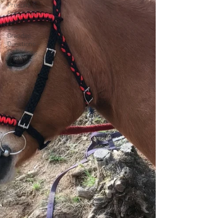
Produits &
Présentation
Les
Grandes
Questions –
Réflexions