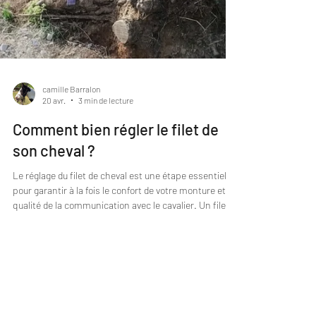
camille Barralon
20 avr.
3 min de lecture
Comment bien régler le filet de
son cheval ?
Le réglage du filet de cheval est une étape essentielle
pour garantir à la fois le confort de votre monture et la
qualité de la communication avec le cavalier. Un filet
mal ajusté peut entraîner des douleurs, des défenses
ou une incompréhension dans le travail. Voici un guide
complet pour bien ajuster chaque élément. Comment
régler le mors du cheval Le réglage du mors est
primordial pour éviter toute gêne.Un bon ajustement
= > Contactez moi