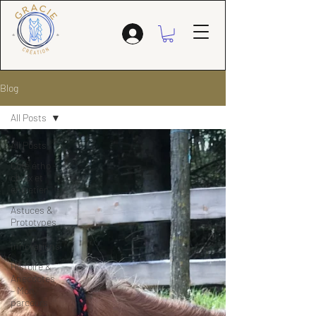
Blog
All Posts
All Posts
Coté étho -
choix et
entretien
Astuces &
Prototypes
–
Innovations
Histoire &
Anecdotes
– Mon
parcours