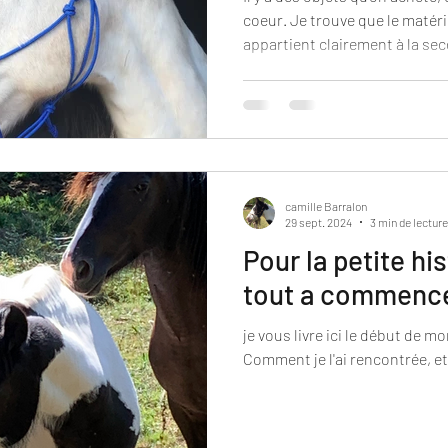
coeur. Je trouve que le matér
appartient clairement à la sec
commencé à m'intéresser à la s
paracorde, c'était d'abord par 
une évidence.
camille Barralon
29 sept. 2024
3 min de lecture
Pour la petite h
tout a commenc
je vous livre ici le début de m
Comment je l'ai rencontrée, 