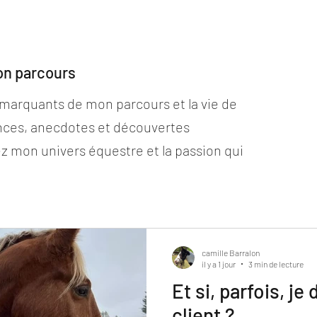
on parcours
marquants de mon parcours et la vie de
nces, anecdotes et découvertes
z mon univers équestre et la passion qui
camille Barralon
il y a 1 jour
3 min de lecture
Et si, parfois, je 
client ?