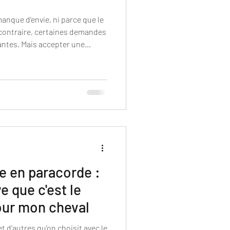
manque d'envie, ni parce que le
 contraire, certaines demandes
antes. Mais accepter une
lement à savoir fabriquer un
 me pose toujours plusieurs
ent réalisable, dans de
 le résultat sera à la hauteur
son cavalier ? Si la réponse est
le en paracorde :
e que c'est le
our mon cheval
et d'autres qu'on choisit avec le