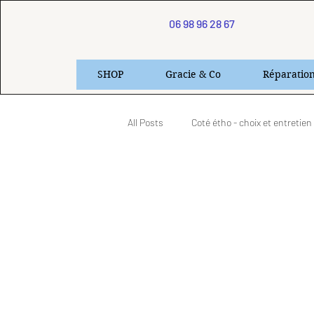
06 98 96 28 67
SHOP
Gracie & Co
Réparatio
All Posts
Coté étho - choix et entretien
Produits & Présentation
Les Gra