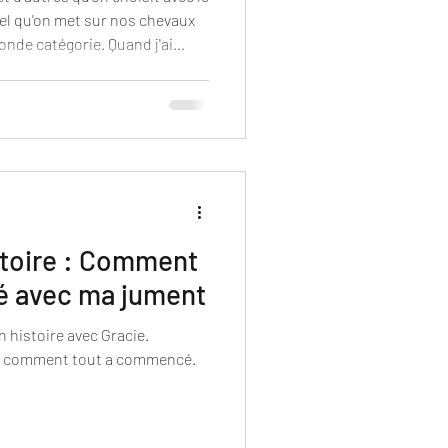
iel qu'on met sur nos chevaux
onde catégorie. Quand j'ai
ellerie artisanale en
curiosité. Puis c'est devenu
istoire : Comment
é avec ma jument
on histoire avec Gracie.
et comment tout a commencé.