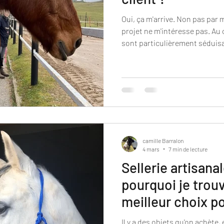
Oui, ça m'arrive. Non pas par 
projet ne m'intéresse pas. Au
sont particulièrement séduis
commande ne consiste pas seu
objet. Avant de me lancer, je
questions. Est-ce techniquem
bonnes conditions ? Est-ce que
? Est-ce sûr pour le cheval et 
non à l'une de
camille Barralon
4 mars
7 min de lecture
Sellerie artisana
pourquoi je trouv
meilleur choix p
Il y a des objets qu'on achète, 