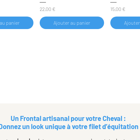
Prix
Prix
22,00 €
15,00 €
 au panier
Ajouter au panier
Ajouter
Un Frontal artisanal pour votre
Che
val :
Donnez un look unique à votre filet d’équitation