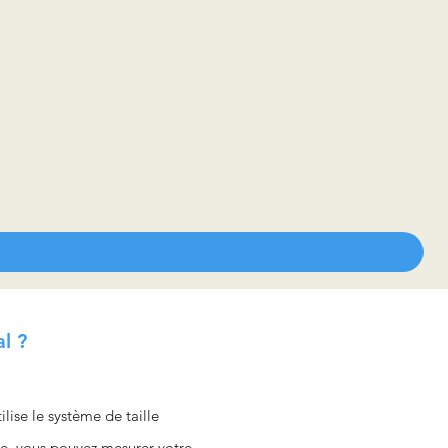
al ?
ise le système de taille
e, vous pouvez mesurer votre