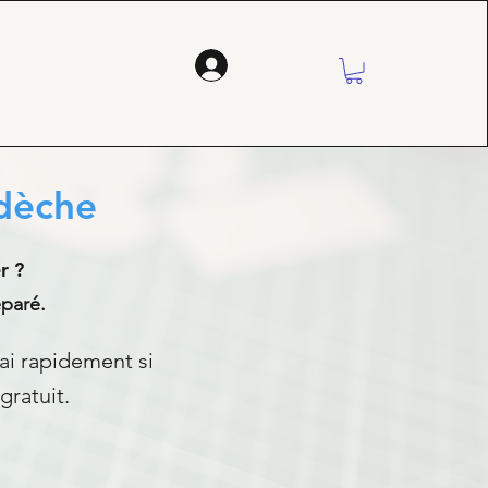
rdèche
r ?
éparé.
rai rapidement si
gratuit.