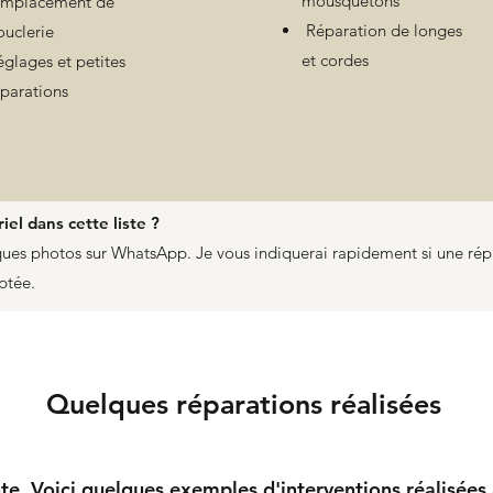
mousquetons
emplacement de
Réparation de longes
ouclerie
et cordes
glages et petites
éparations
el dans cette liste ?
es photos sur WhatsApp. Je vous indiquerai rapidement si une répa
aptée.
Quelques réparations réalisées
e. Voici quelques exemples d'interventions réalisées à 