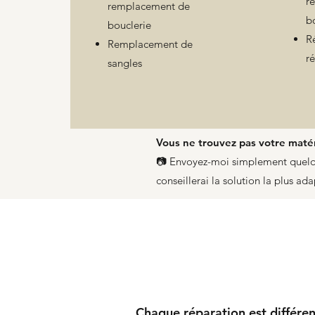
r
remplacement de
b
bouclerie
Ré
Remplacement de
r
sangles
Vous ne trouvez pas votre matéri
📷 Envoyez-moi simplement quelqu
conseillerai la solution la plus ad
Chaque réparation est différent