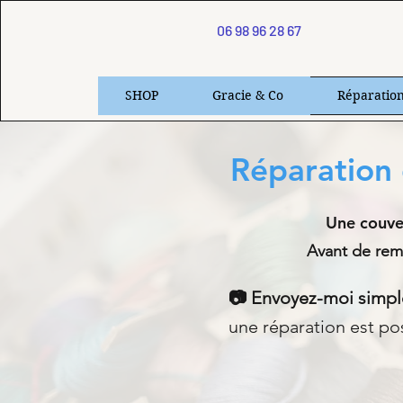
06 98 96 28 67
SHOP
Gracie & Co
Réparatio
Réparation 
Une couver
Avant de remp
📷 Envoyez-moi simp
une réparation est poss