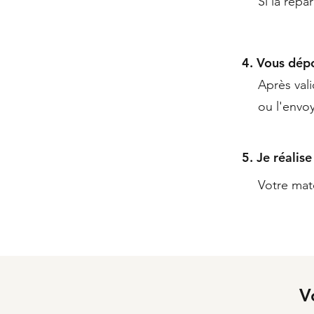
Si la répa
4. Vous dép
Après val
ou l'envoy
5. Je réalis
Votre maté
V