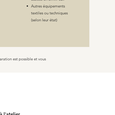
Autres équipements
textiles ou techniques
(selon leur état)
ration est possible et vous
l'atelier.