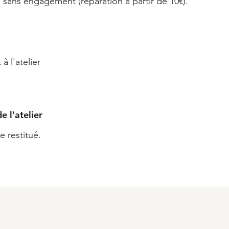
é, sans engagement (réparation a partir de 10€).
 l'atelier
e l'atelier
e restitué.