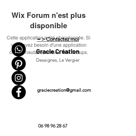
Wix Forum n'est plus
disponible
Cette application a été abandonnée. Si
= > Contactez moi
vous avez besoin d'une application
Gracie Création
communautaire, utilisez Wix Groups.
Desaignes, Le Vergier
graciecreation@gmail.com
06 98 96 28 67