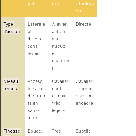
pull
ore
ethologi
que
Type 
Latérale 
À levier, 
Directe
d'action
et 
action 
directe, 
sur 
sans 
nuque 
levier
et 
chanfrei
n
Niveau 
Accessi
Cavalier 
Cavalier 
requis
ble aux 
confirm
expérim
débutan
é, main 
enté, ou 
ts en 
très 
encadré
sans-
légère
mors
Finesse 
Douce, 
Très 
Subtile, 