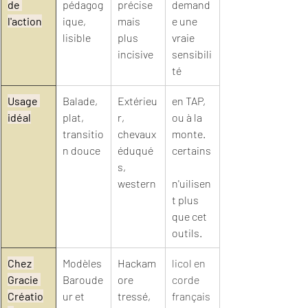
de 
pédagog
précise 
demand
l'action
ique, 
mais 
e une 
lisible
plus 
vraie 
incisive
sensibili
té
Usage 
Balade, 
Extérieu
en TAP, 
idéal
plat, 
r, 
ou à la 
transitio
chevaux 
monte. 
n douce
éduqué
certains
s, 
western
n'uilisen
t plus 
que cet 
outils. 
Chez 
Modèles 
Hackam
licol en 
Gracie 
Baroude
ore 
corde 
Créatio
ur et 
tressé, 
français