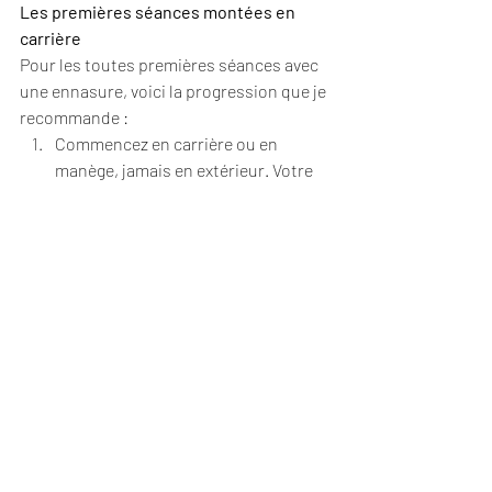
Les premières séances montées en 
carrière
Pour les toutes premières séances avec 
une ennasure, voici la progression que je 
recommande :
Commencez en carrière ou en 
manège, jamais en extérieur. Votre 
cheval doit pouvoir se tromper sans 
conséquence.
Montez dans les allures lorsque les 
premières étapes sont acquises 
(cela peut aller plus ou moins vite !).
Sortez en extérieur seulement 
quand tout le reste est acquis.
Adapter sa main et ses aides au sans-
mors
Le grand changement, ce n’est pas tant 
le matériel que la façon de s’en servir. En 