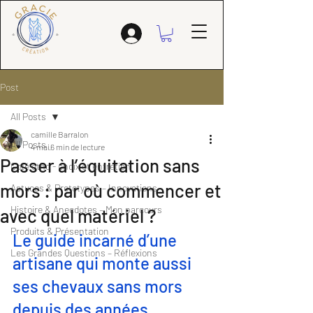
Post
All Posts
camille Barralon
All Posts
4 mai
6 min de lecture
Passer à l’équitation sans
Coté étho - choix et entretien
mors : par où commencer et
Astuces & Prototypes – Innovations
Histoire & Anecdotes – Mon parcours
avec quel matériel ?
Produits & Présentation
Le guide incarné d’une 
Les Grandes Questions – Réflexions
artisane qui monte aussi 
ses chevaux sans mors 
depuis des années.